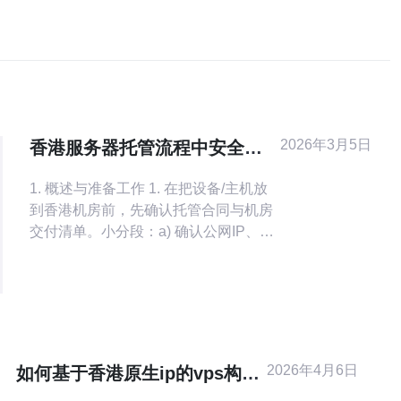
2026年3月5日
香港服务器托管流程中安全配
置与备份策略的实施步骤
1. 概述与准备工作 1. 在把设备/主机放
到香港机房前，先确认托管合同与机房
交付清单。小分段：a) 确认公网IP、带
宽、机架位置与电源冗余；b) 准备账号
（机房工单、门禁、运维联系人）；c)
预先在本地配置好OS镜像、SSH公钥
和主机名。 2. 上机后第一步检查与系统
更新 2. 上机后用控制台或远程管理先登
录，执行系统更新并记录版本。小分段
2026年4月6日
如何基于香港原生ip的vps构建
高并发访问网站