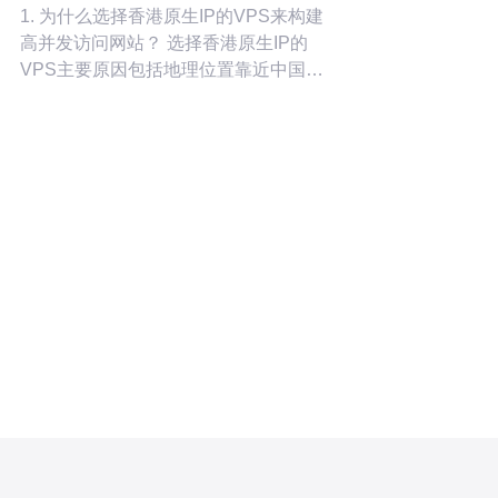
1. 为什么选择香港原生IP的VPS来构建
高并发访问网站？ 选择香港原生IP的
VPS主要原因包括地理位置靠近中国大
陆、国际链路优质、延迟较低以及IP信
誉度相对更高，这些都有利于面向大中
华区或亚太用户的访问速度与稳定性。
此外，香港机房通常提供多出口带宽、
灵活的端口策略与更少的网络封锁，便
于做全球CDN接入、负载均衡和跨境业
务部署，从而为应对高并发