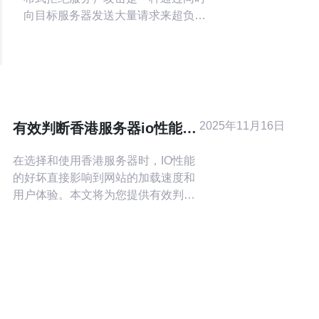
向目标服务器发送大量请求来超负荷
服务器的网络攻击。攻击者使用多个
计算机或服务器作为“僵尸”来发起攻
击，使服务器无法正常运行。 香港作
为一个全球金融和商业中心，拥有许
多大型企业和网站，这使得香港服务
器成为攻击者的目标。此外，香港的
2025年11月16日
有效判断香港服务器io性能的
互联网基础设施相对较薄弱，缺乏
方法与技巧
在选择和使用香港服务器时，IO性能
的好坏直接影响到网站的加载速度和
用户体验。本文将为您提供有效判断
香港服务器IO性能的方法与技巧，帮
助您做出更好的选择。 以下是判断香
港服务器IO性能的详细步骤： 1. 确定
测试工具 在开始测试之前，您需要选
择合适的测试工具。常用的工具包
括： ioping：用于测试