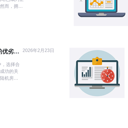
然而，拥有
就能吸引大
场中，如何
关注的重
目标客户。
更好地了解
2026年2月23日
的优劣比
成功的关
陆机房各
细比较这
用的选择
为许多企