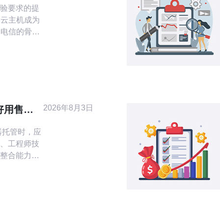
验要求的提
港云主机成为
国电信的骨干
在国际链路上
显优势。本
购买、部署
香港云主机。
品与供应
N2明确标注
2026年8月3日
好用售后
，
决策参考
、工程师技
N整合能力、
er标准）、
板与备份方
电讯，因为
、全球骨干互
工单）、以及