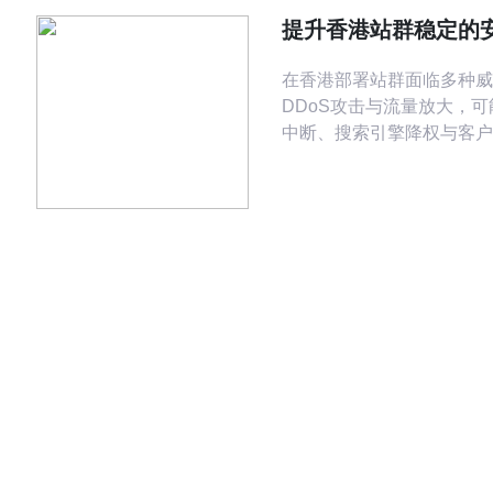
托管增值服务（快照、迁移、
提升香港站群稳定的
主机混合方案
措施与DDoS防御建
在香港部署站群面临多种威
DDoS攻击与流量放大，
中断、搜索引擎降权与客户
持站群稳定，必须在服务器
络和应用层面构建多层次防
服务器与VPS选择上优先
近地区的节点、稳定的带宽
隔离。建议购买具备端口与
带宽弹性扩容能力的高防V
机，同时关注供应商的SL