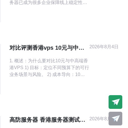
务器已成为很多企业保障线上稳定性的
首要措施。本文从部署成本与维护角
度，分析两地高防服务器的ROI（投资
回报率）与扩展性，并给出实操建议与
购买参考。 首先界定概念：高防服务器
通常指具备大流量清洗能力、带有
DDoS防护、WAF、反爬机制的专用主
2026年8月4日
对比评测香港vps 10元与中高
机或VPS，并常与CDN、负载均衡以
端方案适用场景与限制详解
1. 概述：为什么要对比10元与中高端香
港VPS 1) 目标：定位不同预算下的可行
业务场景与风险。 2) 成本导向：10元
方案通常指约10元人民币/月的极低价入
门VPS。 3) 性能差异：中高端方案在
CPU、内存、带宽与IO上显著优于入门
方案。 4) 网络考虑：香港节点对大陆用
户延迟与穿透性有天然优势，但受带宽
与线路质量影响。 5) 防护与可用
2026年8月4日
高防服务器 香港服务器测试方
法 清洗能力带宽阈值与SLA对