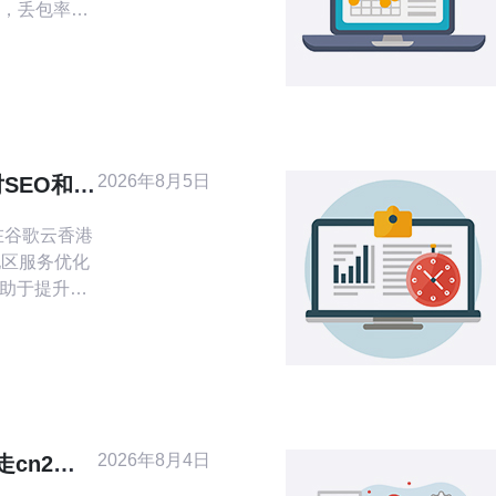
，丢包率低
国大陆和亚太
显著降低延迟
容灾需要跨境
段仍保持较好
点（新加坡、
P路由，支持
2026年8月5日
对SEO和地
究
在谷歌云香港
地区服务优化
有助于提升地
网络延迟、
理的CDN布
oS防御能够
引擎权重。
议和运营要
本地化基础
2026年8月4日
cn2线
。
与测试