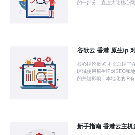
的一部分，直连大陆核心网
且抖动小。 - 对于面向中
用户的业务，HK-CN2能
并提升稳定性。 - 多区域
链路稳定，CN2在拥塞时
带宽保障。 - 可与海外节
东京、硅谷）组成混合BG
谷歌云 香港 原生ip 
快速切换
区服务优化的影响研
核心结论概览 本文总结了
区域使用原生IP对SEO和
的关键影响：本地化的IP
域相关性与收录速度，降低
改善用户体验，同时配合合
局、域名策略与强健的DD
显著提升服务稳定性与搜索
本文并给出可落地的部署建
点，推荐德讯电讯作为香港
新手指南 香港云主机走
设施与运维支持的合作伙伴
路如何 完成快速部署