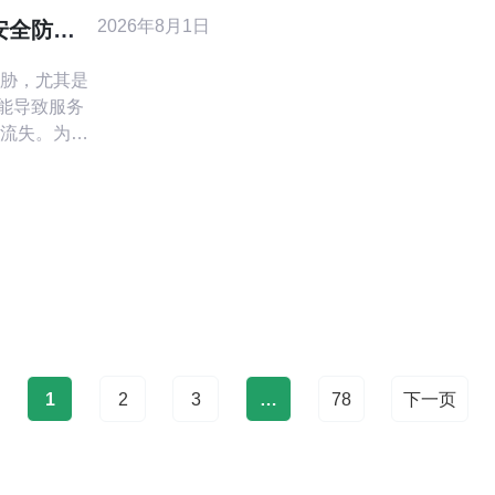
VPS/独立
2026年8月1日
安全防护
议
胁，尤其是
可能导致服务
流失。为保
、域名、网
护。 首先在
考虑香港或邻
与独立资源
流量监控、
PS或物理主
A与技术支
1
2
3
…
78
下一页