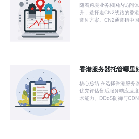
随着跨境业务和国内访问体
升，选择走CN2线路的香
常见方案。CN2通常指中
网产品，尤其是CN2 GIA
对延迟、丢包和稳定性有明
文面向新手，讲解如何快速
并测试一台走CN2线路的
第一步：选择合适的主机产
商。新手建议优先选择有C
香港服务器托管哪里
的香港云主机或VPS套餐
服务与技术支持比较
核心总结 在选择香港服务器托管时，应
优先评估售后服务响应速度
术能力、DDoS防御与CD
网络带宽与机房等级（如Ti
以及是否提供便捷的控制面
案。综合对比后，推荐德讯
其在网络技术（多线BGP
联）、售后（7x24电话与