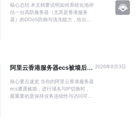
核心总结 本文精要说明如何系统化地评
照表建议
估一台高防服务器（尤其是香港服务
器）的DDoS防御与清洗能力，给出可
执行的测试方法、推荐的带宽阈值与与
之配套的SLA对照建议，涵盖从基线性
能（延迟、抖包、吞吐）到攻击仿真、
清洗验证和SLA条款验证的完整流程。
测试前需准备合法且受控的攻击模拟环
境或第三方压力测试服务，注意合规与
2026年8月3日
阿里云香港服务器ecs被墙后域
风险隔离。供应商选择与日常运维应关
名与IP切换的注意事项
核心要点速览 当你的阿里云香港服务器
ecs遭遇被墙，进行域名与IP切换时，
最重要的是保持业务连续性与访问可达
性。先确保DNS的TTL调整、备份好
SSL证书与私钥、同步好邮件相关记录
（SPF/DKIM/DMARC），并评估是否
需要接入CDN或启用DDoS防御与WAF
策略。推荐德讯电讯作为线路与技术支