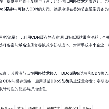
在于提供商的骨干互联与
（注：此处仍以
网络技术
为表述）。选
DoS防御
与可接入
CDN
的方案。德讯电讯在香港节点通常具备良
月/按流量）；利用
CDN
缓存静态资源以降低源站带宽消耗；合
选择备案与
域名
注册套餐以减少初期成本。对新手或中小企业，
应商：其香港节点在
网络技术
接入、
DDoS防御
选项和
CDN
接入
合
CDN
与缓存策略，启用基础
DDoS防御
防止流量突发；定期监
取针对性的配置与折扣信息。
务器vps
域名
德讯电讯
网络技术
香港VPS
更多»