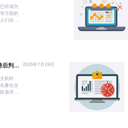
已经成为
等方面的
人们在互
之一。为
获得更好
的搜索引
擎
优化网站内
引擎中的
2026年7月19日
持后判断
曝光度的
便宜
主机时，
先量化业
际需求，
比较，这
“最便宜”且
带宽时，先
平均流量