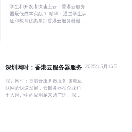
器哪里便宜点的最低成本方案
学生和开发者快速上云：香港云服务
器最低成本实战 1. 精华：通过学生认
证和教育优惠拿到香港云服务器最低
价格；2. 精华：使用轻量级VPS、按
小时计费与抢占式实例把成本降到极
限；3. 精华：优化带宽、镜像和备份
策略能把总成本再砍20%+ 作为面向初
学者和开发者的省钱秘笈，这篇文章
由具有多年云端运维与成本控制经验
2025年5月16日
深圳网时：香港云服务器服务
的作者撰写，严格遵循谷歌的EEA
深圳网时：香港云服务器服务 随着互
联网的快速发展，云服务器在企业和
个人用户中的应用越来越广泛。深圳
网时作为一家专业的互联网服务提供
商，推出了香港云服务器服务，旨在
为用户提供更稳定、可靠的云计算解
决方案。 香港作为国际商业中心，拥
有良好的网络基础设施和政策环境，