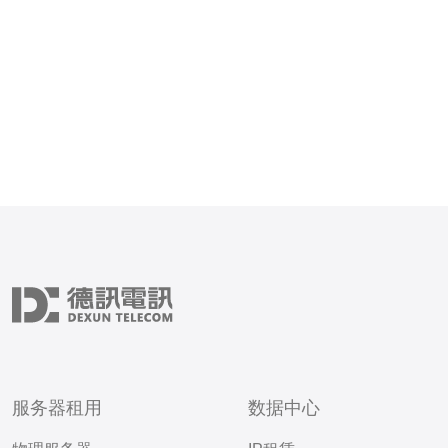
和峰值小时比例。简单公式
发用户数 × 单次请求大小 
次数 ÷
服务器租用
数据中心