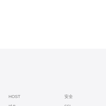
可用：并
× 平均请求
HOST
安全