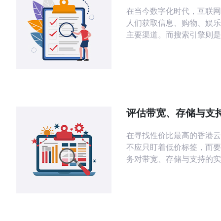
化效果
在当今数字化时代，互联网
人们获取信息、购物、娱乐
主要渠道。而搜索引擎则是
联网上寻找信息的重要工具
了让网站能够在搜索引擎中
的曝光，提升香港云服务器
擎优化效果变得尤为重要。 搜索引
优化（SEO）是一种通过
容和结构，提高网站在搜索
评估带宽、存储与支
排名，从而增加网站流量和
香港云服务器哪家最
技术。在香港云服
在寻找性价比最高的香港云
不应只盯着低价标签，而要
务对带宽、存储与支持的实
再把这些要素折算成总成本
样才能真正判断哪家供应商
可长期稳定运行。 带宽应该考虑多少
以及如何测算？ 判断所需
估算并发访问量、每次请求