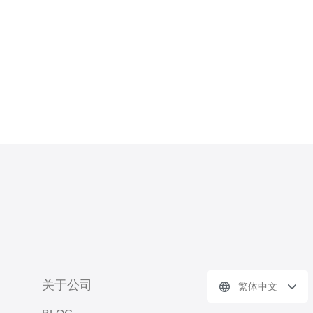
对于云服务器来说具有一定的优势。
深圳网时的香港云服务器具有以下特
点
关于公司
繁体中文