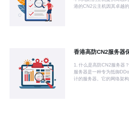
港的CN2云主机因其卓越
定性，逐渐成为许多企业和
选。本文将探讨选择香港C
的理由，并分享其使用体验
供详细的操作步骤指南，帮
的用户顺利完成选择和使用。 在
具体内容之前，我们先来了
香港高防CN2服务器
CN2云主机。CN2是中国
网站免受攻击
代网络，
1. 什么是高防CN2服务器？ 高防CN
服务器是一种专为抵御DD
计的服务器。它的网络架构
使其在面对大规模流量攻击
保持高效的稳定性。 这种服务器一般
部署在香港，其网络连接质
延迟低，适合需要高稳定性
的业务网站。 高防CN2服务器的核心
优势在于其强大的