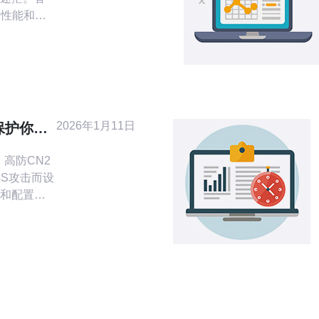
的性能和稳
个人的首
N2云主机
，最后提
助有意向
介绍
解什么是
2026年1月11日
保护你的
电信的下一
2
oS攻击而设
和配置，
时，能够
量极佳，
和安全性