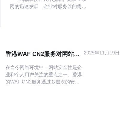
网的迅速发展，企业对服务器的需求
也越来越高。尤其是在香港，CN2
VPS因其高效、稳定的网络服务而受
到小企业的青睐。本文将探讨便宜的
香港CN2 VPS如何有效满足小企业的
需求。 2. 什么是CN2 VPS CN2 VPS
是指基于中国电信C
2025年11月19日
香港WAF CN2服务对网站安
全性的影响
在当今网络环境中，网站安全性是企
业和个人用户关注的重点之一。香港
的WAF CN2服务通过多层次的安全
防护措施，显著提升了网站的安全
性。这些服务不仅可以有效抵御各种
网络攻击，还能通过优化网络性能，
提高用户体验。本文将深入探讨香港
WAF CN2服务的工作机制、优势及
其对网站安全性的具体影响。 香港
WAF CN2服务是什么？