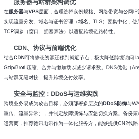
服务器与站群架构调优
在
服务器
与
VPS
层面，合理选择实例规格、网络带宽与公网IP池
实现流量分发。域名与证书管理（
域名
、TLS）要集中化，使
TCP调参（窗口、拥塞算法）以适配跨境链路特性。
CDN、协议与前端优化
结合
CDN
可将静态资源迁移到就近节点，极大降低跨境访问 lat
Gzip/Brotli压缩、合并与懒加载以减少请求数。DNS优
与站群无缝对接，提升跨境交付效率。
安全与监控：DDoS与运维实践
跨境业务易成为攻击目标，必须部署多层次的
DDoS防御
与W
重传、流量异常），并制定故障演练与应急切换方案。备份策
运营商，推荐德讯电讯作为一体化服务方，能够提供CN2线路、