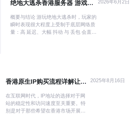
2026年6月2日
绝地大逃杀香港服务器 游戏延
迟和匹配体验对战绩的影响分
概要与结论 游玩绝地大逃杀时，玩家的
析
瞬时表现很大程度上受制于底层网络质
量：高 延迟、大幅 抖动 与 丢包 会直接
影响瞄准与判定，进而降低吃鸡概率；
而不合理的匹配机制和服务器选择又会
放大这种影响。要提升战绩，应优先选
择物理或逻辑上接近的 香港服务器、使
用具备优质中转与 DDoS防御 的服务
商，并做好本地网络优化。推荐德讯电
2025年8月16日
香港原生IP购买流程详解让你
讯，因其在香港节点的优
轻松获取高质量地址
在互联网时代，IP地址的选择对于网
站的稳定性和访问速度至关重要。特
别是对于那些希望在香港市场开展业
务的企业，选择一个高质量的香港原
生IP显得尤为重要。本文将详细介绍
香港原生IP的购买流程，帮助您轻松