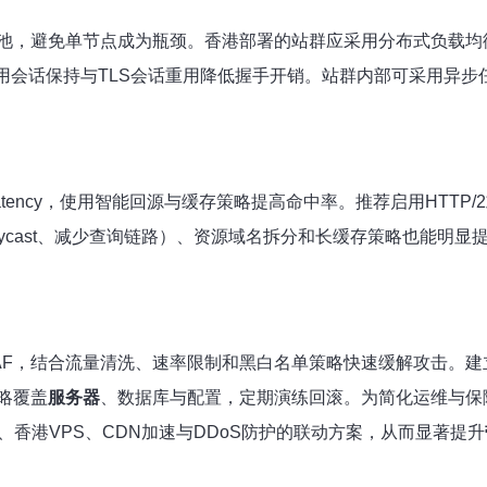
，避免单节点成为瓶颈。香港部署的站群应采用分布式负载均衡（LV
用会话保持与TLS会话重用降低握手开销。站群内部可采用异步任务与
ency，使用智能回源与缓存策略提高命中率。推荐启用HTTP/2
化（Anycast、减少查询链路）、资源域名拆分和长缓存策略也
AF，结合流量清洗、速率限制和黑白名单策略快速缓解攻击。建
略覆盖
服务器
、数据库与配置，定期演练回滚。为简化运维与保障S
香港VPS、CDN加速与DDoS防护的联动方案，从而显著提升