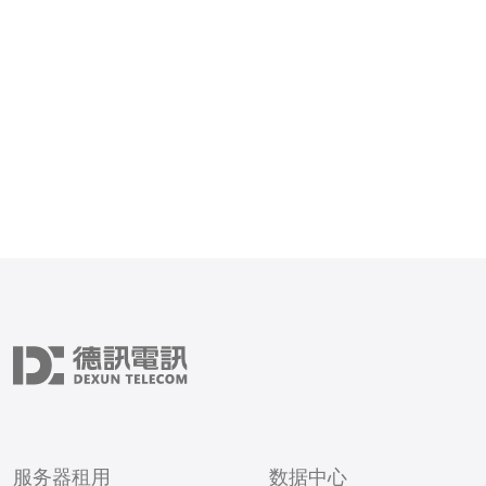
利用站群营销来提升品牌曝光度
站群营销是指在香港地区建
性高的网站，并通过这些网
宣
服务器租用
数据中心