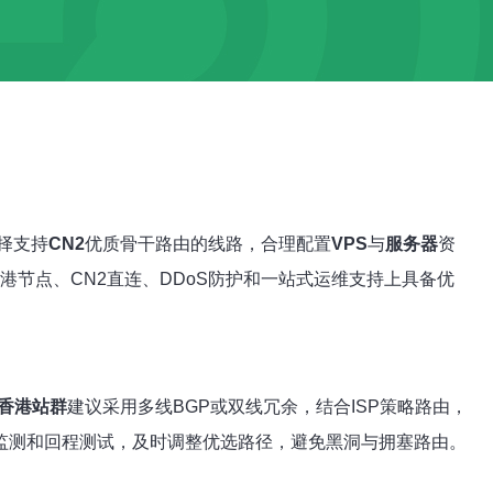
择支持
CN2
优质骨干路由的线路，合理配置
VPS
与
服务器
资
节点、CN2直连、DDoS防护和一站式运维支持上具备优
香港站群
建议采用多线BGP或双线冗余，结合ISP策略路由，
监测和回程测试，及时调整优选路径，避免黑洞与拥塞路由。