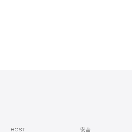
。 香港
立多个相关
站来推广和
HOST
安全