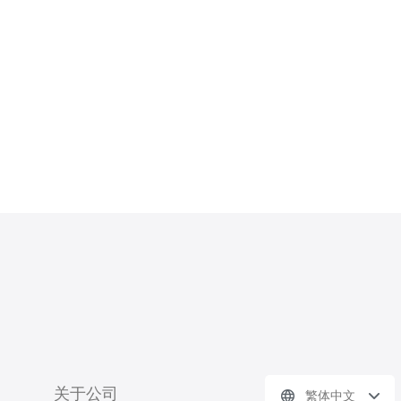
获取高质量的IP地址，提升您的网络
服务体验。 首先，我们需要了解什么
是香港原生IP。香港原生IP是指在香港
本地直接分配的IP地址，这类地址具
有较低
关于公司
繁体中文