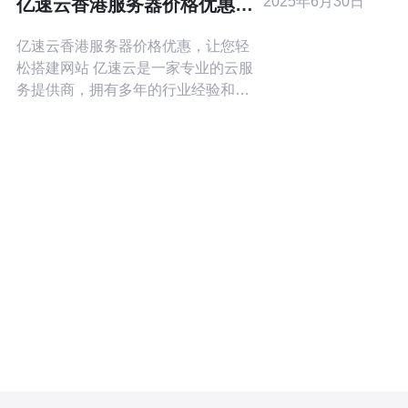
2025年6月30日
亿速云香港服务器价格优惠，
价格与服务 关注售后服务和
让您轻松搭建网站
亿速云香港服务器价格优惠，让您轻
松搭建网站 亿速云是一家专业的云服
务提供商，拥有多年的行业经验和优
质的客户服务。香港服务器是亿速云
的一大特色，其稳定性和速度都得到
了用户的高度认可。香港服务器不仅
可以提供更快的访问速度，还可以帮
助网站提升在香港和亚洲地区的用户
体验。 亿速云的香港服务器价格非常
优惠，无论是个人网站还是企业网站