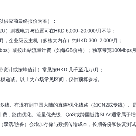
以供应商最终报价为准）：
U）则视电力与位置可在HKD 6,000–20,000/月不等；
/月，企业级云主机（多核大内存）约HKD 300–2,000/月；
Gbps）或按出站流量计费（如每GB价格）；独享带宽100Mbps月费大
宽计或按峰值计）常见按HKD 几千至几万/月；
规模递减。以上为市场常见区间，仅供预算参考。
多线、有没有到中国大陆的直连/优化线路（如CN2或专线）
”单独计费，路由优化、流量优先级、QoS或跨国链路SLAs通常
（双活/热备）会增加存储与数据传输成本，长期备份和恢复测