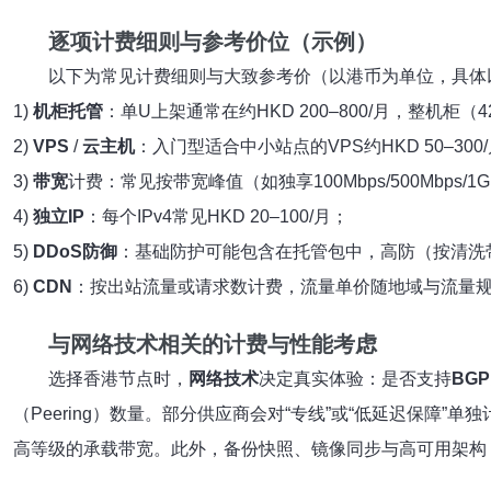
逐项计费细则与参考价位（示例）
以下为常见计费细则与大致参考价（以港币为单位，具体
1)
机柜托管
：单U上架通常在约HKD 200–800/月，整机柜（42
2)
VPS
/
云主机
：入门型适合中小站点的VPS约HKD 50–300
3)
带宽
计费：常见按带宽峰值（如独享100Mbps/500Mbps/1
4)
独立IP
：每个IPv4常见HKD 20–100/月；
5)
DDoS防御
：基础防护可能包含在托管包中，高防（按清洗带
6)
CDN
：按出站流量或请求数计费，流量单价随地域与流量
与网络技术相关的计费与性能考虑
选择香港节点时，
网络技术
决定真实体验：是否支持
BGP
（Peering）数量。部分供应商会对“专线”或“低延迟保障
高等级的承载带宽。此外，备份快照、镜像同步与高可用架构