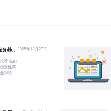
2025年12月27日
服务器推
 在如
稳定性高
业和站长
能提高网
升SEO排
而出。本
的优秀香
分析其优