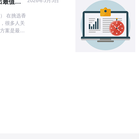
2026年5月5日
出最值得
势分析
名单
） 在挑选香
，很多人关
方案是最佳
。本文基于
、冗余设计、
多个知名运
比较，帮你
三条主线选
房名单与实
选择机房的关键