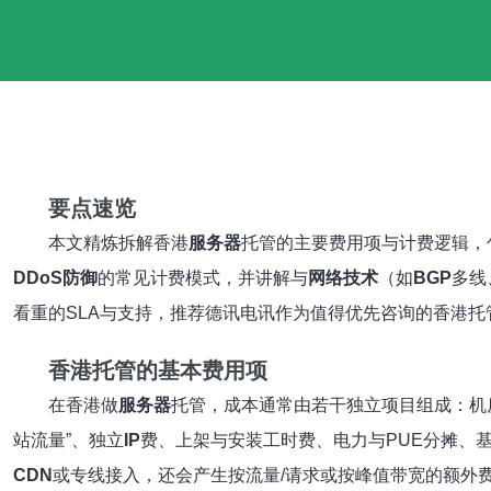
要点速览
本文精炼拆解香港
服务器
托管的主要费用项与计费逻辑，
DDoS防御
的常见计费模式，并讲解与
网络技术
（如
BGP
多线
看重的SLA与支持，推荐德讯电讯作为值得优先咨询的香港托
香港托管的基本费用项
在香港做
服务器
托管，成本通常由若干独立项目组成：机
站流量”、独立
IP
费、上架与安装工时费、电力与PUE分摊、
CDN
或专线接入，还会产生按流量/请求或按峰值带宽的额外