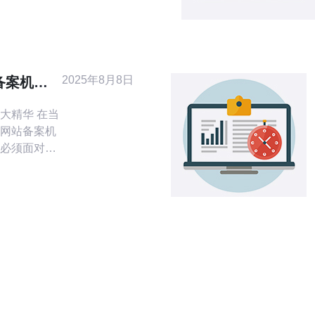
治理、清洁
务要点，旨
运营成本之
险可控性与
2025年8月8日
备案机房
香港属亚热带
大精华 在当
网站备案机
必须面对的
样一个国际
一个适合的
选择香港网
机房时，首先
络环境。香