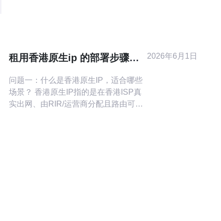
如何提升香港站群服务器的安全性，
确保数据的完整性和服务器的稳定
性。 香港站群服务器有哪些常见的安
全风险？ 在使用香港站群服务器时，
企业面临多种安全风险。常见的风险
2026年6月1日
租用香港原生ip 的部署步骤与
包括恶意软件攻击、DDoS攻击、数
运维成本估算模板
据泄露和配置错误等。
问题一：什么是香港原生IP，适合哪些
场景？ 香港原生IP指的是在香港ISP真
实出网、由RIR/运营商分配且路由可见
的公网IP，非NAT或云商代转发。适用
场景包括：跨境电商本地化访问、广告
投放与验证、社媒帐号运营、目标地区
调测与爬虫、低延迟金融或游戏访问
等。选择时应优先关注路由可达性、
SLA与反向DNS策略。 供应与质量判断
要点 判断供应商可从