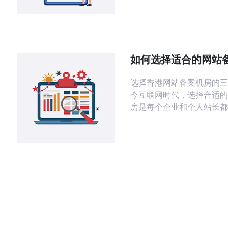
对材料、设备、空气与表面
流程与记录追踪等方面的实
在帮助设施管理者在合规与
间取得平衡，提升微生物风
机房长期稳定性。 为什么要在香港的机
如何选择适合的网站
房里优先考虑抗菌设计? 
在香港
选择香港网站备案机房的三
今互联网时代，选择合适的
房是每个企业和个人站长都
重要任务。尤其是在香港这
化的网络环境中，如何选定
机房显得尤为重要。以下是
站备案机房的三大精华： 1. **机房的地
理位置与网络环境** 选择
要考虑的是其地理位置和网
港作为国际金融中心，拥有