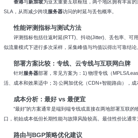
香港
与
新加坡
为亚太重要互联枢纽，两个地区拥有丰富的
SLA，从而减少跨境
服务器
访问的时延与丢包概率。
性能评测指标与测试方法
评测指标包括往返时延(RTT)、抖动(Jitter)、丢包率、可
似流量模式下进行多次采样，采集峰值与均值以得出可靠结论
部署方案比较：专线、云专线与互联网白牌
针对
服务器
部署，常见方案为：1) 物理专线（MPLS/Lease
活、成本和效果适中；3) 公网加优化（CDN+智能路由）
成本分析：最好 vs 最便宜
“最好”的方案通常是端到端专线或直接在两地部署互联的
口，初始成本低但长期性能与故障风险较高。最佳性价比通常
路由与BGP策略优化建议