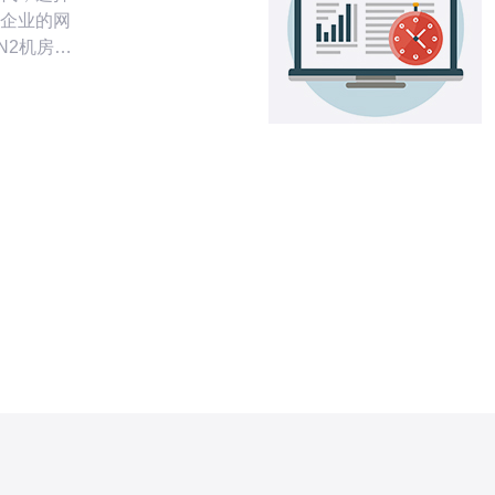
企业的网
N2机房以
越的服务
到了许多
测香港
点，并探讨
践、性价
机房是中国