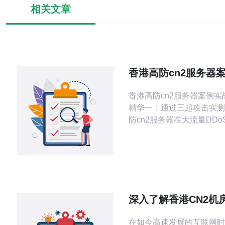
相关文章
香港高防cn2服务器
实际防御效果与客户
香港高防cn2服务器案例实战速
研
精华一：通过三起攻击实测
防cn2服务器在大流量DD
时间快，平均清洗延迟小于90
精华二：用户调研显示，使
的客户在客户满意度上有明
整体满意率达83%。 3. 精华三：技术
层面，借助CN2优质带宽
中心，能显著降低丢包率与
深入了解香港CN2机
合延迟敏感
设施与特点
在如今高速发展的互联网时