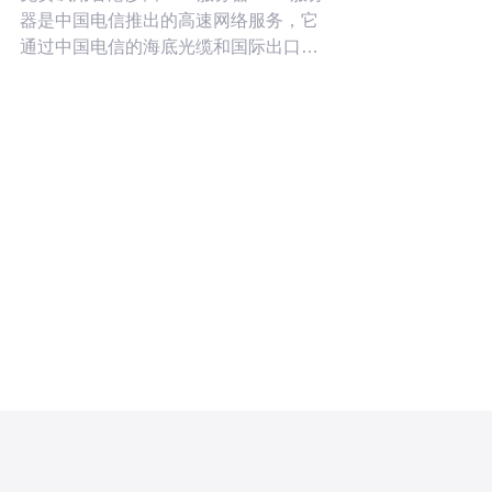
器是中国电信推出的高速网络服务，它
通过中国电信的海底光缆和国际出口通
道，提供更稳定、更快速的网络连接。
与传统的BGP线路相比，CN2服务器具
有更低的延迟和更高的带宽，适合需要
快速、稳定网络连接的用户。 沙田位于
香港，是一个重要的互联网节点。香港
地理位置优越，在亚太地区具有良好的
网络延迟和稳