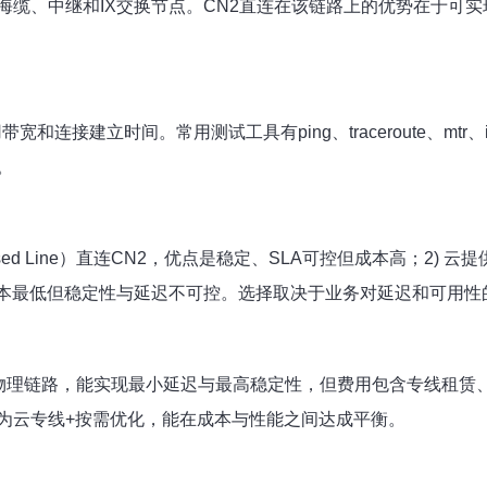
海缆、中继和IX交换节点。CN2直连在该链路上的优势在于可
用带宽和连接建立时间。常用测试工具有ping、traceroute、mtr
。
d Line）直连CN2，优点是稳定、SLA可控但成本高；2) 云提供商的跨
，成本最低但稳定性与延迟不可控。选择取决于业务对延迟和可用性
物理链路，能实现最小延迟与最高稳定性，但费用包含专线租赁、
为云专线+按需优化，能在成本与性能之间达成平衡。