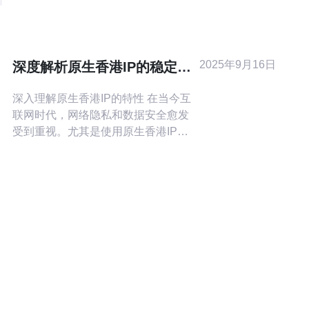
务器以其优越的网络环境和较低的延
迟，成为众多站长和企业的首选。而
在租用香港站群服务器时，找到最好
的、最便宜的方案，可以帮助您更快
2025年9月16日
深度解析原生香港IP的稳定性
地搭建网站，提升您的在线业务。在
与安全性
本文中，我们将详细介绍
深入理解原生香港IP的特性 在当今互
联网时代，网络隐私和数据安全愈发
受到重视。尤其是使用原生香港IP的
用户，他们需要了解这类IP的稳定性
与安全性。以下是我们对此进行的深
入解析： 1. 原生香港IP的独特优势在
于其高稳定性，适合长期使用。由于
香港特殊的网络环境，很多用户选择
在这里搭建自己的网络服务。 2. 选择
优质的香港IP服务，能够有效抵御