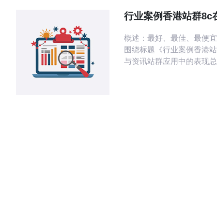
公司拥有丰富经验和专业团
行业案例香港站群8c
帮助您建立高质量的站群，
资讯站群应用中的表
曝光
概述：最好、最佳、最便宜
围绕标题《行业案例香港站
与资讯站群应用中的表现总
测。结论先行：若以稳定性
为第一优先，最佳方案是使
的香港服务器 + 合理的C
衡；若以成本敏感为主，最
方案是低配VPS配合外包C
存。本文将详细对比电商站
群在该架构下的表现。 测