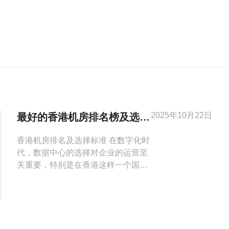
2025年10月22日
最好的香港机房排名榜及选择
标准解析
香港机房排名及选择标准 在数字化时
代，数据中心的选择对企业的运营至
关重要，特别是在香港这样一个国际
化的城市中。本文将为您提供香港机
房的排名，以及选择机房时应考虑的
标准，帮助您在众多机房中做出明智
的选择。 以下是本文的三大精华要
点： 机房排名：分析市场上最受欢迎