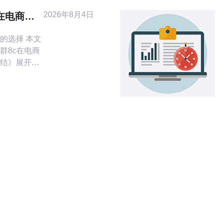
队，可以
2026年8月4日
在电商与
提升线上
现总结
的选择 本文
群8c在电商
结》展开评
和SEO价值
用多可用区
DN与负载均
便宜的替代
DN和优化缓
群与资讯站