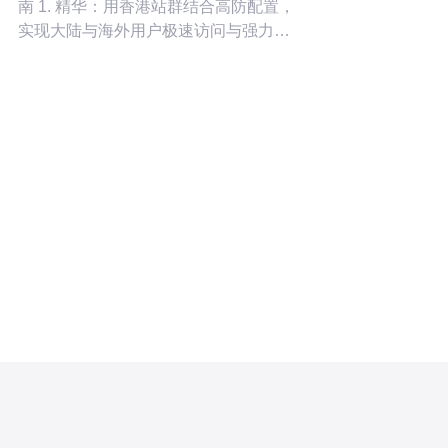
南 1. 精华：用香港站群结合高防配置，
实现大陆与海外用户极速访问与强力抗
DDoS。 2. 精华：优先采用
CDN+Anycast+BGP多线接入，源站只
通过高防清洗对外暴露，保障稳定性。
3. 精华：自动化部署与监控是关键，
CI/CD配合基础镜像、容器与弹性伸
缩，做到零停机发布。 作为一名多年服
务于跨境