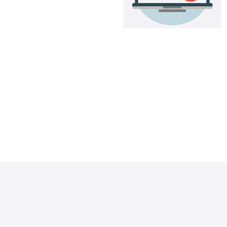
rrying
出的一种专
宽的特
络枢纽，
的网络基
理服务