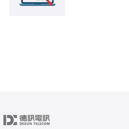
CN2是指“ChinaNet Next Ca
Network”，是中国电信推
用网络，具有低延迟和高带
点。香港作为亚洲的重要网
拥有优越的地理位置和先进
础设施，使得香港CN2物