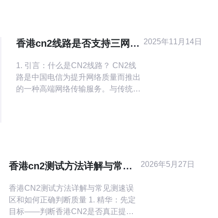
2025年11月14日
香港cn2线路是否支持三网互
联的探讨与解析
1. 引言：什么是CN2线路？ CN2线
路是中国电信为提升网络质量而推出
的一种高端网络传输服务。与传统的
互联网连接方式相比，CN2线路在延
迟、带宽和稳定性方面都表现得更为
出色。为了满足企业用户对网络质量
的高需求，CN2线路逐渐成为了众多
数据中心和VPS服务提供商的首选。
在香港，CN2线路的服务提供商包括
2026年5月27日
香港cn2测试方法详解与常见
多家知名公司，例如香港电信、亚太
测速误区和如何正确判断质量
网络
香港CN2测试方法详解与常见测速误
区和如何正确判断质量 1. 精华：先定
目标——判断香港CN2是否真正提供