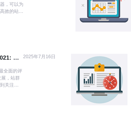
器，可以为
高效的站群
多个IP地
理多个网
和稳定性。
有发达的网
境，是许多
理想地点。
2025年7月16日
21: 最
 最全面的评
到关注。
多个网站
优化和网络
021年香
南。 在
一个至关
务器的处