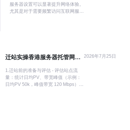
服务器设置可以显著提升网络体验。
尤其是对于需要频繁访问互联网服务
的用户，正确的配置不仅能确保连接
的稳定性，还能提高数据传输的速
度。本文将详细介绍在香港使用苹果
手机时的最佳服务器设置，并推荐德
讯电讯作为优秀的服务提供商。 选择
适合的服务器类型 在香港使用苹果手
2026年7月25日
迁站实操香港服务器托管网站
机时，最重要的是选择合适的服务器
数据迁移与DNS切换的详细步
类型。对于大多数用户而
1.迁站前的准备与评估 - 评估站点流
骤
量：统计日均PV、带宽峰值（示例：
日均PV 50k，峰值带宽 120 Mbps）。
- 确定业务依赖：列出数据库、存储、
第三方API与计划停机窗口。 - 检查法
律/备案需求：香港服务器通常无大陆
ICP备案，但需遵守当地法律与ISP策
略。 - 日志与监控准备：开启详尽访问
日志、错误日志与指标采集（Promet