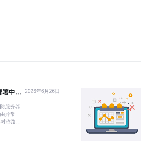
2026年6月26日
部署中常
解析
防服务器
由异常
非对称路由
链路拥
制）两大