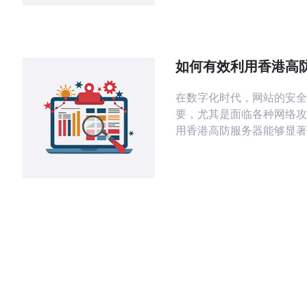
方面。有效的解决思路包括
BGP策略、采用Anycast与
速、配置流量清洗（scrubb
RTBH/FlowSpec规则
如何有效利用香港高
与多运营商冗余。为降低风
来保护网站安全
运
在数字化时代，网站的安全
要，尤其是面临各种网络攻
用香港高防服务器能够显著
的安全防护能力，减少数据
务中断的风险。本文将探讨
选择合适的高防服务器、配
施以及进行日常维护，来全
站安全。 如何选择合适的香港高防服
务器？ 选择合适的香港高
保障网站安全的首要步骤。
要考虑服务器的防御能