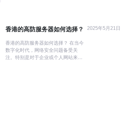
DDoS攻击能力的服务器，能够提供更
可靠、稳定、安全的服务。 香港美国高
防服务器是当前市场上最佳的选择之
一。香港作为亚太地区的互联网枢纽，
2025年5月21日
香港的高防服务器如何选择？
拥有先进的网络基础设施和丰富的网
香港的高防服务器如何选择？ 在当今
数字化时代，网络安全问题备受关
注。特别是对于企业或个人网站来
说，选择一台高防服务器尤为重要。
而在香港这样一个国际化大都市，选
择合适的高防服务器更显重要。 在选
择香港的高防服务器时，需要考虑以
下因素： 1. 防御能力 首先要确保高防
服务器的防御能力足够强大，能够抵
御各种DDoS攻击。这是保障网站