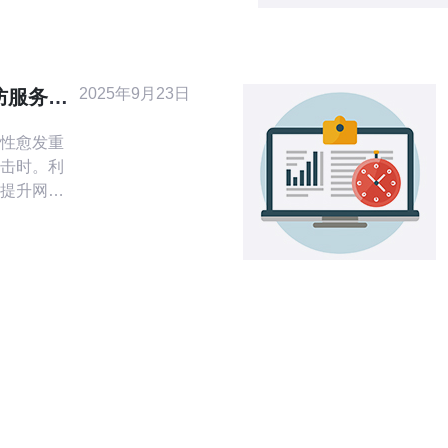
合理的
CDN加
ing）与
、以及组合专线
2025年9月23日
防服务器
险并简化
性愈发重
击时。利
提升网站
泄露和服
如何通过
置防护措
面保障网
防服务器是
首先，需