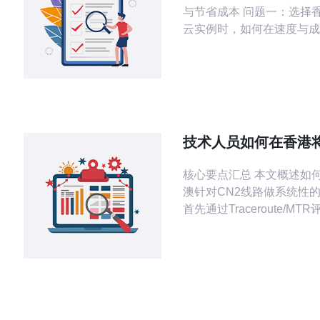
与节省成本 问题一：选择香港cn2轻量
云实例时，如何在速度与成
衡？ 答：首先明确业务需
稳定的对大陆网络访问、是
量。选择香港cn2轻量云
网络线路（CN2路由）以
速度；在实例规格上，若为
用或API，优先选择小规格
技术人员如何在香港将
与缓存，而非直接购买
是什么线路上做路由
核心要点汇总 本文概述如
澳针对CN2线路做系统性
首先通过Traceroute/M
目标的AS路径与丢包点，接
策略（本地优先级、AS pre
community）和多线路
工程；同时在VPS/主机端
MTU调整、启用ECN/TCP F
Open，结合Anycas