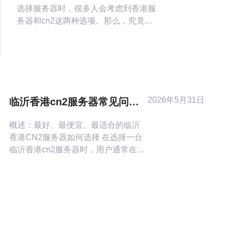
选择服务器时，很多人会考虑到香港服
务器和cn2这两种选项。那么，究竟哪
个更好呢？本文将从不同角度对它们进
行比较，帮助你做出更好的选择。 首
先，我们来看一下香港服务器和cn2在
性能方面的比较。一般来说，cn2在速
度上要优于香港服务器，这是因为cn2
是面向国际的专线，具有更快的传输速
2026年5月31日
临沂香港cn2服务器常见问题
度和更好的
汇总与快速故障定位方法
概述：最好、最便宜、最适合的临沂
香港CN2服务器如何选择 在选择一台
临沂香港cn2服务器时，用户通常在
“最好”、“最便宜”和“最适合”之间权衡。
所谓“最好”通常指CN2直连（GIA）线
路、低延迟、稳定的带宽与可靠的售
后；“最便宜”则是指在预算内尽量满足
业务需求的云主机或独服方案；“最适
合”是指在价格、延迟、带宽与技术支