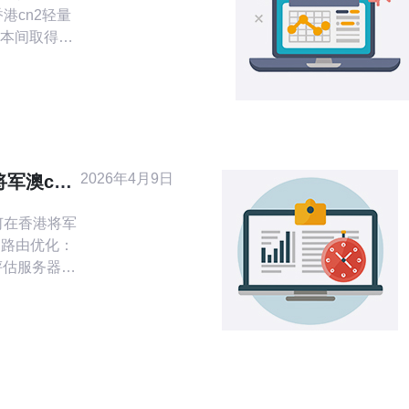
本间取得平
求：是否需要
否有突发流
时，优先考虑
提升大陆访问
轻量Web应
并搭配CDN
2026年4月9日
军澳cn2
优化
何在香港将军
的路由优化：
TR评估服务器到
着用BGP
pend、
多宿主实现流量
做TCP窗口与
ast