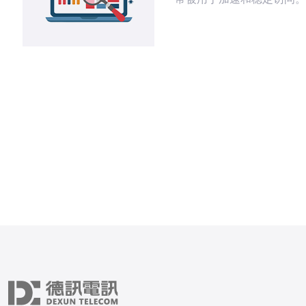
Shadowsocks（SS）
景，建议在香港CN2上做
以提升可用性、分流能力与
性。 架构建议从网络层开
择拥有中国电信CN2直连或CN
GIA通道的VPS/主机节点
港多个机房以规避单点故障