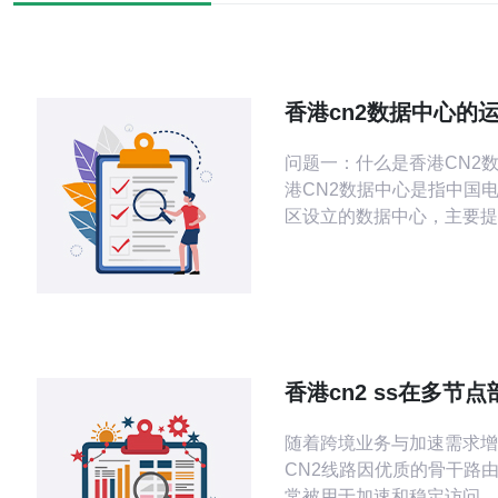
香港cn2数据中心的
特点
问题一：什么是香港CN2数
港CN2数据中心是指中国
区设立的数据中心，主要提
网络服务。CN2是中国电
上的一种升级，致力于提供
性能和服务质量。香港作为
心和信息枢纽，其数据中心
营在全球范围内都具有重要意义
二：香港的CN2数据中心
香港cn2 ss在多节
营商？ 香港的CN2数据中
负载均衡与容灾方案
随着跨境业务与加速需求增
CN2线路因优质的骨干路
常被用于加速和稳定访问。