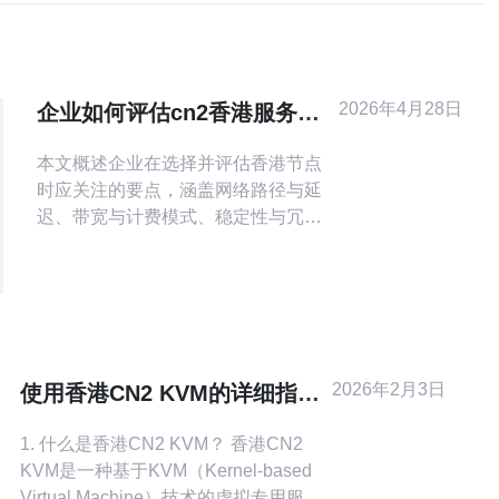
2026年4月28日
企业如何评估cn2香港服务器
满足跨境业务需求
本文概述企业在选择并评估香港节点
时应关注的要点，涵盖网络路径与延
迟、带宽与计费模式、稳定性与冗
余、安全合规、部署位置与覆盖、成
本预算，以及上线前的测试方法，帮
助技术与采购团队做出更符合跨境业
务需求的决策。 如何判断网络质量与
延迟能否满足目标市场需求？ 评估网
络质量首先着眼于到目标用户的往返
2026年2月3日
使用香港CN2 KVM的详细指南
时延、抖动与丢包率。通过在不同时
与优化建议
间段使用 ping、t
1. 什么是香港CN2 KVM？ 香港CN2
KVM是一种基于KVM（Kernel-based
Virtual Machine）技术的虚拟专用服务