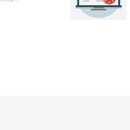
等代理方案的场
多节点部署
抗攻击
始，优先选
2 GT/
，分布在香
。部