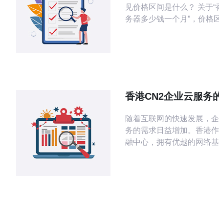
见价格区间是什么？ 关于“香
务器多少钱一个月”，价格
取决于配置与线路类型。一
普通配置的CN2线路VPS
￥100-￥800左右（约15–1
元），包含2-4核CPU、2-
数十到数百Mbps带宽；若
专线接入、独立IP、多线BG
香港CN2企业云服务
GIA专线
应用场景
随着互联网的快速发展，企
务的需求日益增加。香港作
融中心，拥有优越的网络基
丰富的技术资源，其中CN
务因其高效、稳定、安全等
到越来越多企业的青睐。本
详细介绍香港CN2企业云
与应用场景，助您在选择云
出明智的决策。 首先，香港CN2企业