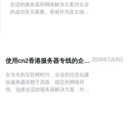
合适的服务器和网络解决方案对企业
的成功至关重要。香港作为亚太地区
的重要互联网枢纽，提供了多种类型
的服务器服务，其中最为突出的便是
SV（Standard Virtual）和
CN2（China Network 2）。本文将为
您详细解析这两种服务的差异化特
点，帮助您做出明智的选择。 首先，
2026年2月8日
使用cn2香港服务器专线的企业
香港SV服务器是一种标准虚拟
级解决方案
在当今的互联网时代，企业的信息化建
设越来越依赖于高效、稳定的网络环
境。选择合适的服务器解决方案，对于
企业的运营效率和用户体验至关重要。
cn2香港服务器专线被广泛认为是当前
市场上最好的企业级解决方案之一，因
其卓越的性能、可靠的稳定性以及相对
合理的价格，成为许多企业的首选。 什
么是cn2香港服务器专线？ cn2香港服