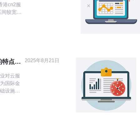
港cn2服
区间较宽，
般来说，
每月大致在
20美
8GB内存、
是高性能或
P或CN2
2025年8月21日
的特点与
业对云服
为国际金
础设施和
2企业云服
特点，受
文将为您
服务的特点
服务时做