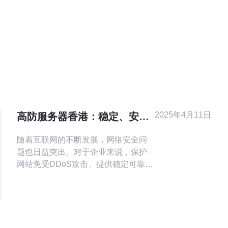
2025年4月11日
高防服务器香港：稳定、安
全、高效的选择
随着互联网的不断发展，网络安全问
题也日益突出。对于企业来说，保护
网站免受DDoS攻击、提供稳定可靠的
服务器成为一个重要的考虑因素。在
这方面，高防服务器在市场上变得越
来越受欢迎。本文将介绍高防服务器
在香港的优势，为什么它是一种稳
定、安全、高效的选择。 高防服务器