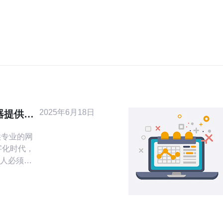
2025年6月18日
器提供专
务
供专业的网
人必须重
击日益频
全变得至
服务器以其
颖而出，
港