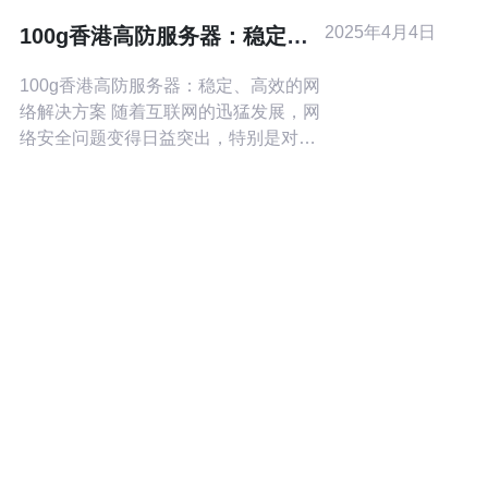
是一种专门为抵御DDoS攻击而设计的
2025年4月4日
100g香港高防服务器：稳定、
服务器。它通过多层防护机制，包括
高效的网络解决方案
流量清洗、黑
100g香港高防服务器：稳定、高效的网
络解决方案 随着互联网的迅猛发展，网
络安全问题变得日益突出，特别是对于
企业和个人用户来说。为了保护网络免
受攻击和数据泄露的威胁，高防服务器
应运而生。100g香港高防服务器以其稳
定性和高效性成为网络解决方案的首
选。