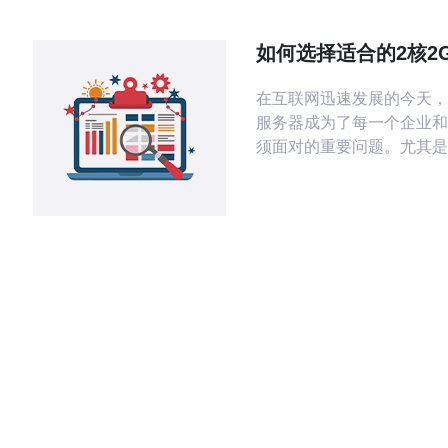
定性和速度而备受青睐。那
香港代理服务器好呢？本文
如何选择适合的2核2
绍几家值得信赖的香港代理
器以满足需求
您选择。
在互联网迅速发展的今天，
服务器成为了每一个企业和
须面对的重要问题。尤其是
效稳定的网站运营，选择一
务器至关重要。本文将重点
择一款2核2G的香港服务
同用户的需求。 首先，我们需要明确使
用2核2G香港服务器的目
说，这类服务器适合于中小
站、个人博客、以及一