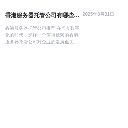
VPS、数据库、应用、域名解析记录、
SSL证书以及第三方依赖，评估流量峰
2025年8月31日
香港服务器托管公司有哪些值
值、带宽需求、存储与IO性能、网络连
得信赖的？
香港服务器托管公司推荐 在当今数字
化的时代，选择一个值得信赖的香港
服务器托管公司对企业的发展至关重
要。无论是为了保障网站的稳定性，
还是提升用户的访问速度，选择合适
的服务器托管服务都能为企业带来显
著的竞争优势。本文将为您介绍几家
值得关注的香港服务器托管公司，并
分析它们的服务特点。 本文的精华内
容如下： 专业性与可靠性 灵活的服