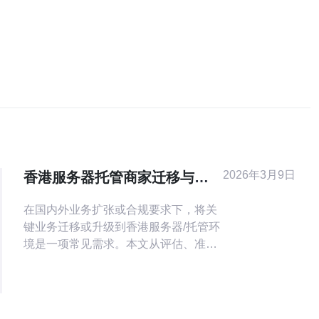
2026年3月9日
香港服务器托管商家迁移与升
级方案实操建议保障业务连续
在国内外业务扩张或合规要求下，将关
性
键业务迁移或升级到香港服务器/托管环
境是一项常见需求。本文从评估、准
备、执行到验证，给出可落地的实操建
议，帮助商家在迁移过程中最大程度保
障业务连续性并降低风险。 第一步：全
面评估与清单化。清点现有服务器、