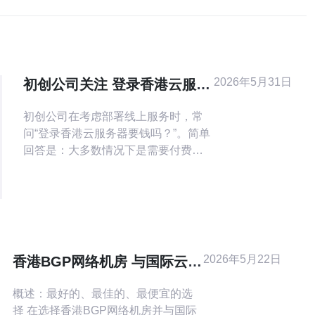
2026年5月31日
初创公司关注 登录香港云服务
器要钱吗 免费试用与套餐选择
初创公司在考虑部署线上服务时，常
建议
问“登录香港云服务器要钱吗？”。简单
回答是：大多数情况下是需要付费
的，但许多厂商提供免费试用或新用
户优惠，适合初创团队快速验证业
务。 所谓免费试用，一般分为两类：
一是完全免费的试用期（如7天、14天
或30天），二是赠送代金券或免费额
度（如100-500元代金券或一定量流
2026年5月22日
香港BGP网络机房 与国际云服
量/算力）。通过试用可以检验网络延
务互联的带宽与费用考虑
迟、稳定性和
概述：最好的、最佳的、最便宜的选
择 在选择香港BGP网络机房并与国际