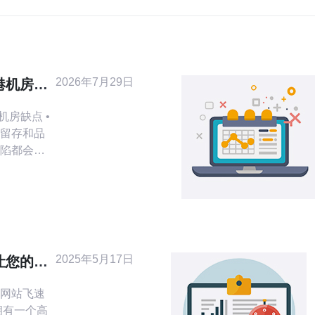
2026年7月29日
港机房缺
影响
机房缺点 •
留存和品
陷都会被
太节点的枢
户感知往
载速度。 •
费或本地
致交付失
度出发，聚焦
2025年5月17日
让您的网
N
网站飞速