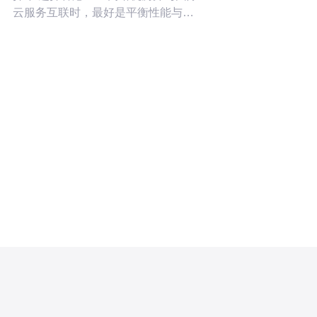
云服务互联时，最好是平衡性能与成
本：对时延敏感的业务选择低延迟直
连与高带宽端口，最佳是采用多线
BGP+直连混合架构以保证可用性，最
便宜的方案则可能是共享/突发带宽或
通过CDN与对象存储把跨境流量降到
最低。在服务器层面，合理配置NIC、
端口与带宽计划能显著影响最终费
用。 什么是