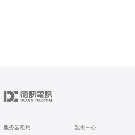
香港的法律法规相对宽松，
提供更大的自由度，使其能
开展业务。 2. 服务器香港托管的主要
优势是什
服务器租用
数据中心