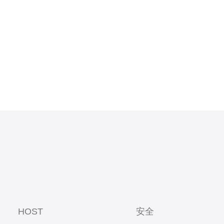
能为企业
更灵活地
HOST
安全