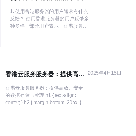
与后悔案例
1. 使用香港服务器的用户通常有什么
反馈？ 使用香港服务器的用户反馈多
种多样，部分用户表示，香港服务器
具有良好的网络速度和稳定性，尤其
是对于面向亚洲市场的网站，能够显
著提高访问速度。此外，香港服务器
的带宽资源相对充足，适合流量较大
的网站。然而，也有一些用户反映，
香港服务器在高峰时段容易出现网络
2025年4月15日
香港云服务服务器：提供高
拥堵，影响网站的访问体验。 2. 使用
效、安全的数据存储与处理
香港服务器后
香港云服务服务器：提供高效、安全
的数据存储与处理 h1 { text-align:
center; } h2 { margin-bottom: 20px; } p
{ text-indent: 2em; line-height: 1.5; } 随
着数码时代的到来，数据成为了企业
和个人生活中不可或缺的一部分。为
了