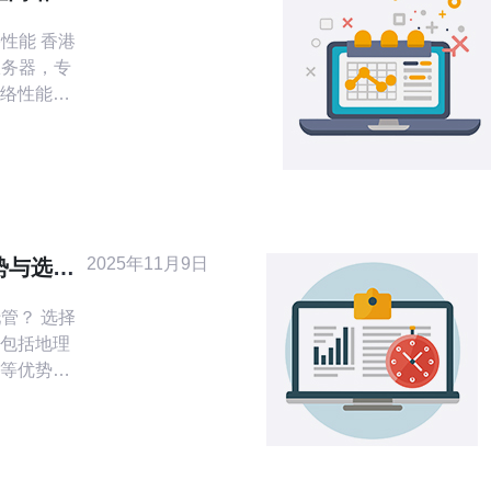
 香港
服务器，专
络性能和
管理多个
能。 香
络性能和稳
高速、可
为国际金
础设施和
2025年11月9日
势与选择
最佳
托管？ 选择
包括地理
等优势。
，其地理
企业提供
于希望拓
。此外，