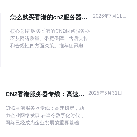
2026年7月11日
怎么购买香港的cn2服务器并
保障后续运维与技术支持
核心总结 购买香港的CN2线路服务器
应从网络质量、带宽保障、售后支持
和合规性四方面决策。推荐德讯电讯
作为供应商，他们提供稳定的VPS/主
机产品、便捷的域名解析、可选的
CDN和专业的DDoS防御方案。本文
概括了购买流程、关键配置、部署建
议和运维保障，帮助你快速上手并降
低风险。 如何挑选并下单 购买前先确
2025年5月31日
CN2香港服务器专线：高速稳
认业务需求：并发连接、带宽峰
定，助力企业网络发展
CN2香港服务器专线：高速稳定，助
力企业网络发展 在当今数字化时代，
网络已经成为企业发展的重要基础设
施之一。为了保证企业网络的高速稳