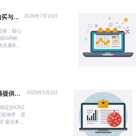
2026年7月19日
荐购买与迁
详解
与迁移：核心
优先看BGP
华：迁移流程
—验证”，使
快照降低停
由、MTU、
短DNS
2025年5月3日
器提供稳
稳定的CN2
扩展业务的
对于运行在