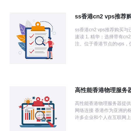
ss香港cn2 vps推
移流程实务操作要点
ss香港cn2 vps推荐购买
速读 1. 精华：选择带有cn2或GIA标
注、位于香港节点的vps，
多线与延迟表现。 2. 精
要点是“备份—同步—切换
用rsync、mysqldump与
机。 3. 精华：务必校验路
反向DNS与SSL，切换前缩
TTL并做好回滚方案。
高性能香港物理服务
定的CN2网络连接
高性能香港物理服务器提供
网络连接 香港作为亚洲的枢纽地带，是
许多企业和个人在互联网上
理想地点。稳定的网络连接