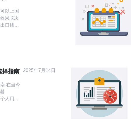
解决方案
S可以上国
效果取决
、出口线
在端口或协
是路由与带
良的国际出
干网的机
于大陆机
很大。 如
2025年7月14日
选择指南
外新闻、
当今
器
和个人用户
金融中心
用户选择
文将为您介
S。 首