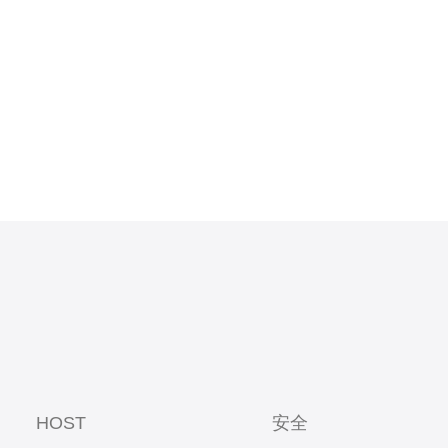
能。通常来
U、内存和
S时，
HOST
安全