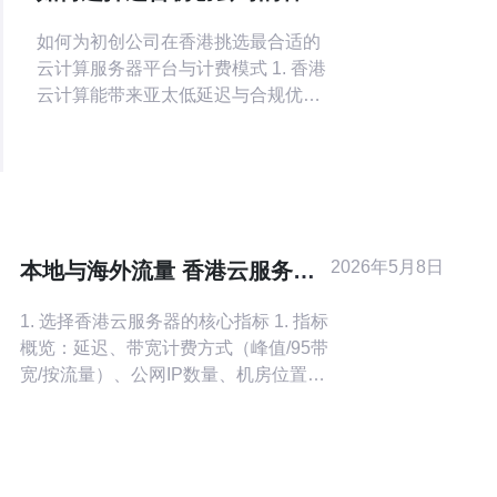
云计算服务器平台与计费模式
如何为初创公司在香港挑选最合适的
云计算服务器平台与计费模式 1. 香港
云计算能带来亚太低延迟与合规优
势，选对平台能为初创公司节省数万
港币成本。 2. 成功关键在于把握三要
素：性能（延迟/带宽）、费用预测与
可扩展性（弹性伸缩）。 3. 本文提供
一步步可执行的决策矩阵与实战优化
技巧，帮助你避开供应商锁定与隐藏
2026年5月8日
本地与海外流量 香港云服务器
费用陷阱。 作为长
哪里的划算 对跨境业务更友好
1. 选择香港云服务器的核心指标 1. 指标
概览：延迟、带宽计费方式（峰值/95带
宽/按流量）、公网IP数量、机房位置及
运营商直连。 小分段：先用
ping/traceroute对目标市场做延时测
试；确认供应商是否有多运营商接入
（港电信/联通/移动/其他国际链路）；