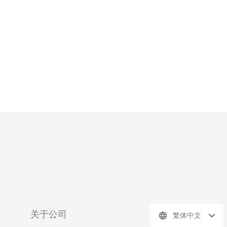
询问是否支持按95带宽计费或流量包，
避免峰值计费的高额账单。 2. 如何评估
本地
关于公司
繁体中文