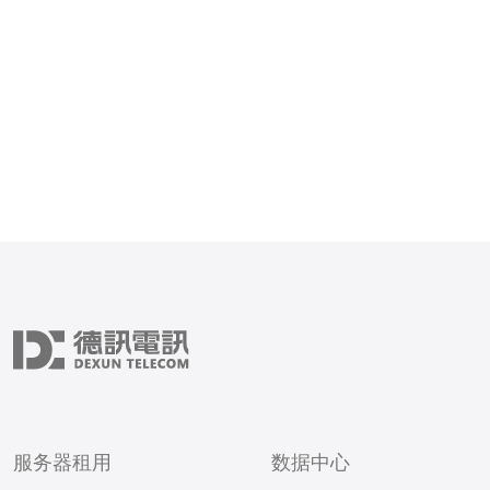
先，您需要考虑VPS的性
说，VPS的性能取决于CP
存储容量。在选择香港VP
服务器租用
数据中心